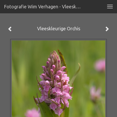
Fotografie Wim Verhagen - Vleeskleurige Orchis
Tog
navi
Vleeskleurige Orchis