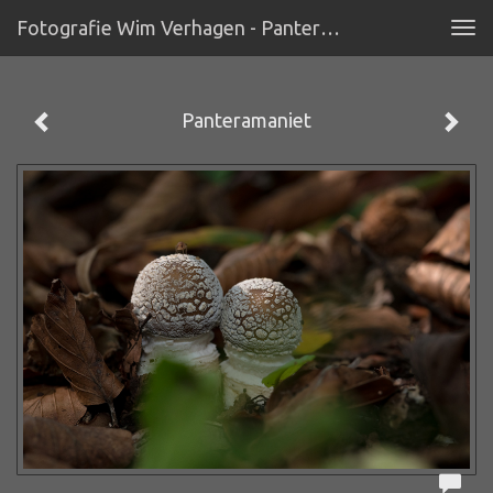
Fotografie Wim Verhagen - Panteramaniet
Tog
navi
Panteramaniet