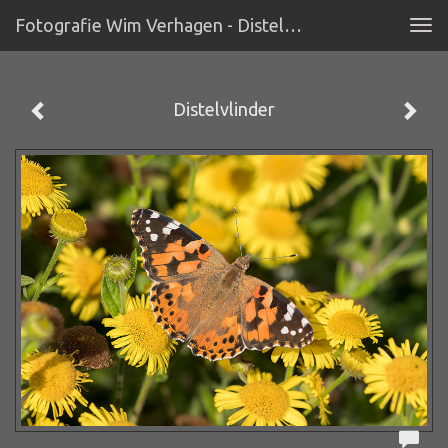
Fotografie Wim Verhagen - Distelvlinder
Tog
navi
Distelvlinder