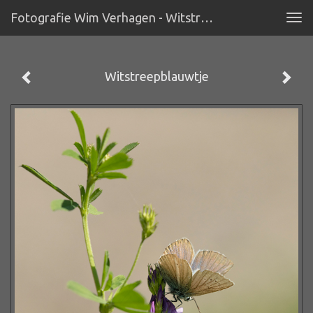
Fotografie Wim Verhagen - Witstreepblauwtje
Tog
navi
Witstreepblauwtje