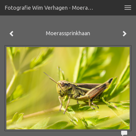
Fotografie Wim Verhagen - Moerassprinkhaan
Tog
navi
Moerassprinkhaan