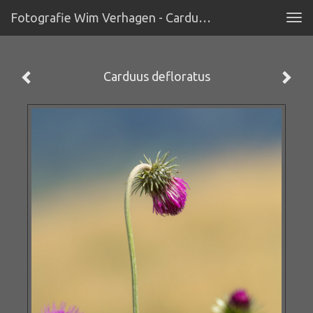
Fotografie Wim Verhagen - Carduus Defloratus
Tog
navi
Carduus defloratus