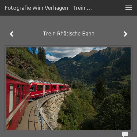
Fotografie Wim Verhagen - Trein Rhätische Bahn
Tog
navi
Trein Rhätische Bahn