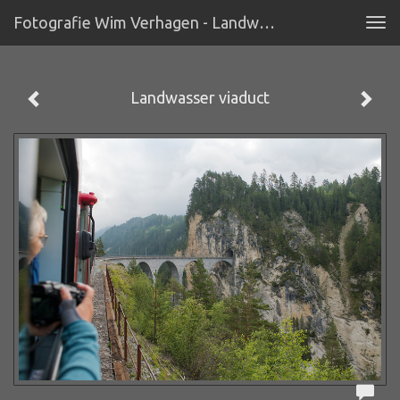
Fotografie Wim Verhagen - Landwasser Viaduct
Tog
navi
Landwasser viaduct