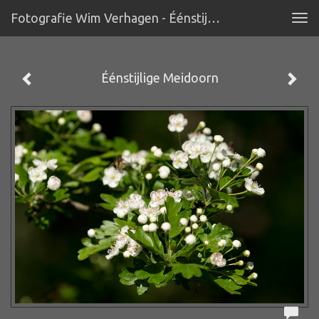
Fotografie Wim Verhagen - Éénstijlige Meidoorn
Tog
navi
Éénstijlige Meidoorn