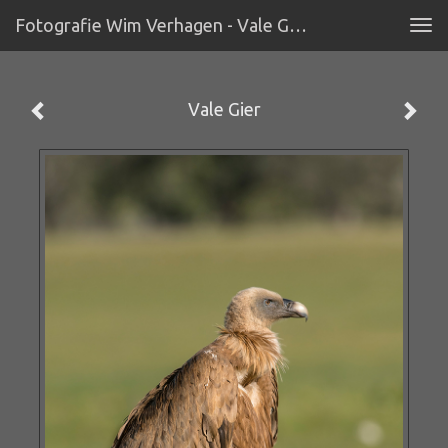
Fotografie Wim Verhagen - Vale Gier
Tog
navi
Vale Gier