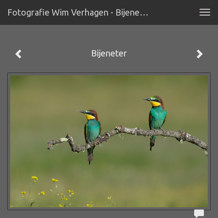
Fotografie Wim Verhagen - Bijeneter
Tog
navi
Bijeneter