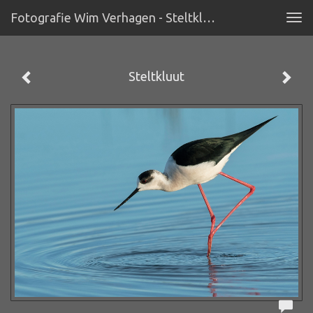
Fotografie Wim Verhagen - Steltkluut
Tog
navi
Steltkluut