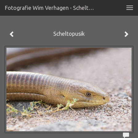
Fotografie Wim Verhagen - Scheltopusik
Tog
navi
Scheltopusik