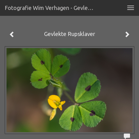
Fotografie Wim Verhagen - Gevlekte Rupsklaver
Tog
navi
Gevlekte Rupsklaver