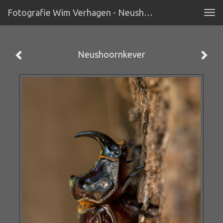
Fotografie Wim Verhagen - Neushoornkever
Tog
navi
Neushoornkever