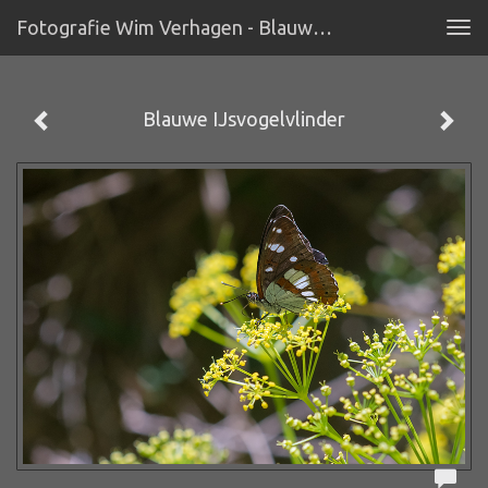
Fotografie Wim Verhagen - Blauwe IJsvogelvlinder
Tog
navi
Blauwe IJsvogelvlinder