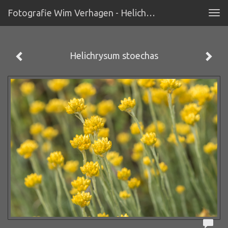
Fotografie Wim Verhagen - Helichrysum Stoechas
Tog
navi
Helichrysum stoechas