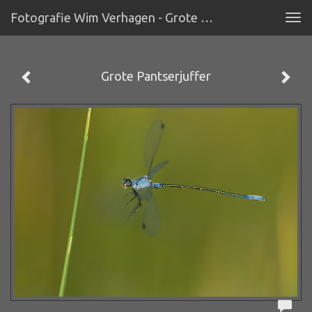
Fotografie Wim Verhagen - Grote Pantserjuffer
Tog
navi
Grote Pantserjuffer