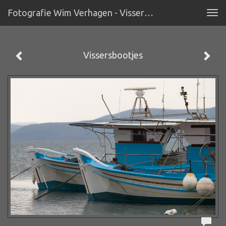
Fotografie Wim Verhagen - Vissersbootjes
Tog
navi
Vissersbootjes