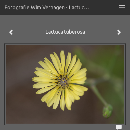
Fotografie Wim Verhagen - Lactuca Tuberosa
Tog
navi
Lactuca tuberosa