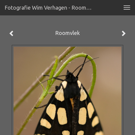
Fotografie Wim Verhagen - Roomvlek
Tog
navi
Roomvlek