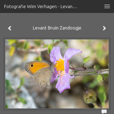
Fotografie Wim Verhagen - Levant Bruin Zandoogje
Tog
navi
Levant Bruin Zandoogje