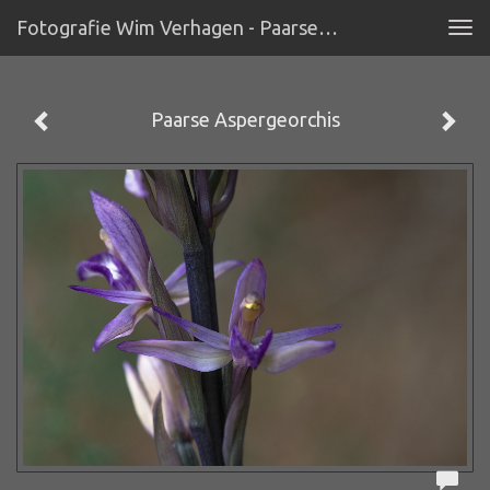
Fotografie Wim Verhagen - Paarse Aspergeorchis
Tog
navi
Paarse Aspergeorchis