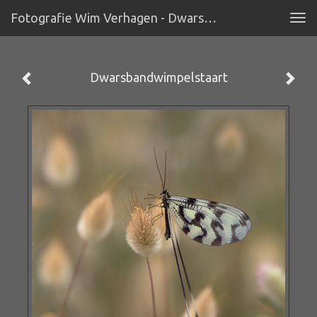
Fotografie Wim Verhagen - Dwarsbandwimpelstaart
Tog
navi
Dwarsbandwimpelstaart