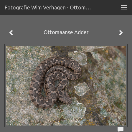
Fotografie Wim Verhagen - Ottomaanse Adder
Tog
navi
Ottomaanse Adder